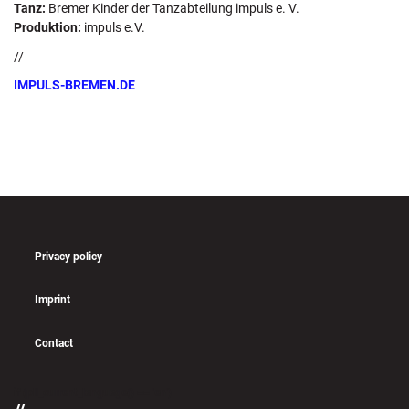
Tanz:
Bremer Kinder der Tanzabteilung impuls e. V.
Produktion:
impuls e.V.
//
IMPULS-BREMEN.DE
Privacy policy
Imprint
Contact
if (pll_current_language() == 'en')