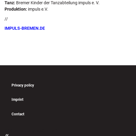
Tanz:
Bremer Kinder der Tanzabteilung impuls e. V.
Produktion:
impuls e.V.
//
IMPULS-BREMEN.DE
Privacy policy
Imprint
Contact
if (pll_current_language() == 'en')