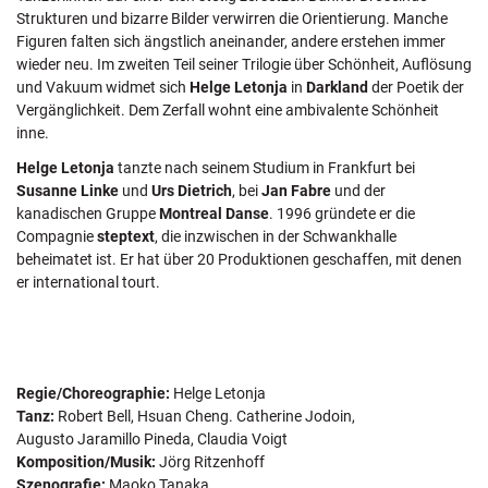
Strukturen und bizarre Bilder verwirren die Orientierung. Manche
Figuren falten sich ängstlich aneinander, andere erstehen immer
wieder neu. Im zweiten Teil seiner Trilogie über Schönheit, Auflösung
und Vakuum widmet sich
Helge Letonja
in
Darkland
der Poetik der
Vergänglichkeit. Dem Zerfall wohnt eine ambivalente Schönheit
inne.
Helge Letonja
tanzte nach seinem Studium in Frankfurt bei
Susanne Linke
und
Urs Dietrich
, bei
Jan Fabre
und der
kanadischen Gruppe
Montreal Danse
. 1996 gründete er die
Compagnie
steptext
, die inzwischen in der Schwankhalle
beheimatet ist. Er hat über 20 Produktionen geschaffen, mit denen
er international tourt.
Regie/Choreographie:
Helge Letonja
Tanz:
Robert Bell, Hsuan Cheng. Catherine Jodoin,
Augusto Jaramillo Pineda, Claudia Voigt
Komposition/Musik:
Jörg Ritzenhoff
Szenografie:
Maoko Tanaka