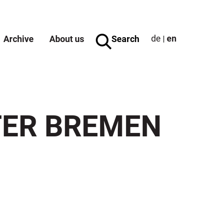
de
en
Archive
About us
Search
|
TER BREMEN