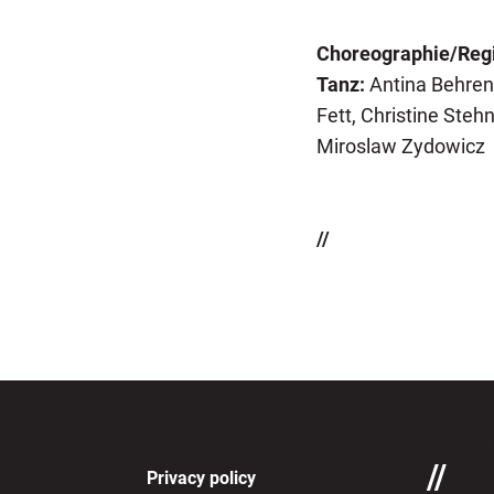
Choreographie/Reg
Tanz:
Antina Behrens
Fett, Christine Steh
Miroslaw Zydowicz
//
if (pll_c
Privacy policy