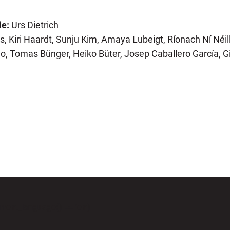
ie:
Urs Dietrich
, Kiri Haardt, Sunju Kim, Amaya Lubeigt, Ríonach Ní Néil
no, Tomas Bünger, Heiko Büter, Josep Caballero García, Gi
urrent_language() == 'en')