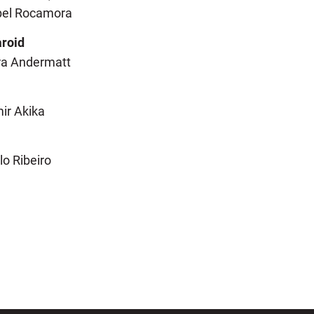
bel Rocamora
aroid
ra Andermatt
ir Akika
o Ribeiro