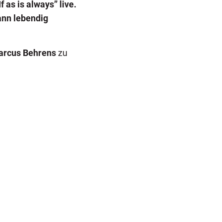
If as is always”
live.
ann lebendig
rcus Behrens
zu