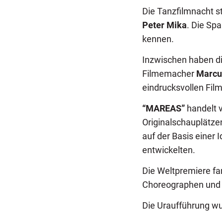
Die Tanzfilmnacht s
Peter Mika
. Die Sp
kennen.
Inzwischen haben d
Filmemacher
Marcu
eindrucksvollen Film
“MAREAS”
handelt 
Originalschauplätze
auf der Basis einer
entwickelten.
Die Weltpremiere f
Choreographen und d
Die Uraufführung wu