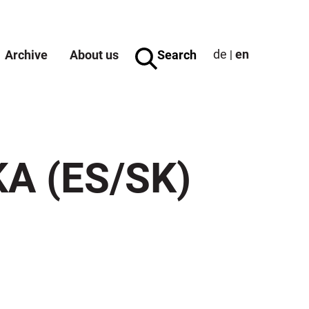
de
en
Archive
About us
Search
|
A (ES/SK)