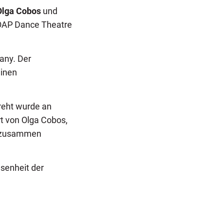
Olga Cobos
und
 SOAP Dance Theatre
any. Der
einen
reht wurde an
t von Olga Cobos,
ka zusammen
senheit der