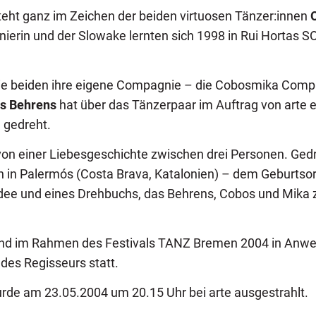
teht ganz im Zeichen der beiden virtuosen Tänzer:innen
anierin und der Slowake lernten sich 1998 in Rui Hortas
ie beiden ihre eigene Compagnie – die Cobosmika Comp
s Behrens
hat über das Tänzerpaar im Auftrag von arte 
 gedreht.
von einer Liebesgeschichte zwischen drei Personen. Ged
n in Palermós (Costa Brava, Katalonien) – dem Geburtsor
 Idee und eines Drehbuchs, das Behrens, Cobos und Mi
and im Rahmen des Festivals TANZ Bremen 2004 in Anwe
es Regisseurs statt.
rde am 23.05.2004 um 20.15 Uhr bei arte ausgestrahlt.