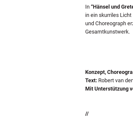
In
“Hänsel und Gret
in ein skurriles Lic
und Choreograph erz
Gesamtkunstwerk.
Konzept, Choreogra
Text:
Robert van den
Mit Unterstützung v
//