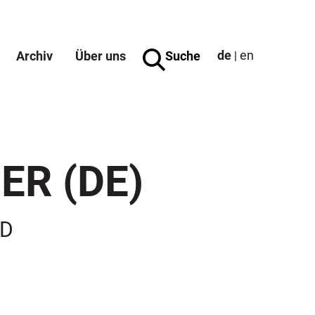
de
en
Archiv
Über uns
Suche
|
ER (DE)
LD