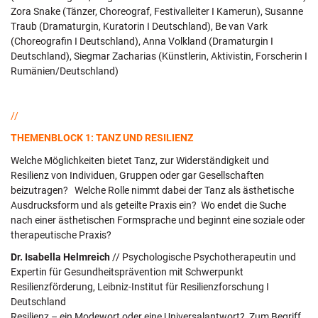
Zora Snake (Tänzer, Choreograf, Festivalleiter I Kamerun), Susanne
Traub (Dramaturgin, Kuratorin I Deutschland), Be van Vark
(Choreografin I Deutschland), Anna Volkland (Dramaturgin I
Deutschland), Siegmar Zacharias (Künstlerin, Aktivistin, Forscherin I
Rumänien/Deutschland)
//
THEMENBLOCK 1: TANZ UND RESILIENZ
Welche Möglichkeiten bietet Tanz, zur Widerständigkeit und
Resilienz von Individuen, Gruppen oder gar Gesellschaften
beizutragen? Welche Rolle nimmt dabei der Tanz als ästhetische
Ausdrucksform und als geteilte Praxis ein? Wo endet die Suche
nach einer ästhetischen Formsprache und beginnt eine soziale oder
therapeutische Praxis?
Dr. Isabella Helmreich
// Psychologische Psychotherapeutin und
Expertin für Gesundheitsprävention mit Schwerpunkt
Resilienzförderung, Leibniz-Institut für Resilienzforschung I
Deutschland
Resilienz – ein Modewort oder eine Universalantwort? Zum Begriff