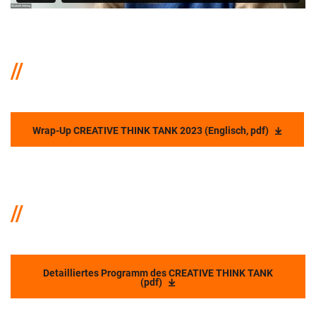
Wrap-Up CREATIVE THINK TANK 2023 (Englisch, pdf)
Detailliertes Programm des CREATIVE THINK TANK
(pdf)