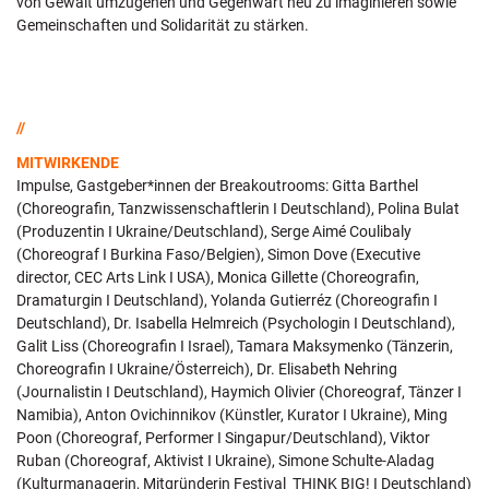
von Gewalt umzugehen und Gegenwart neu zu imaginieren sowie
Gemeinschaften und Solidarität zu stärken.
//
MITWIRKENDE
Impulse, Gastgeber*innen der Breakoutrooms: Gitta Barthel
(Choreografin, Tanzwissenschaftlerin I Deutschland), Polina Bulat
(Produzentin I Ukraine/Deutschland), Serge Aimé Coulibaly
(Choreograf I Burkina Faso/Belgien), Simon Dove (Executive
director, CEC Arts Link I USA), Monica Gillette (Choreografin,
Dramaturgin I Deutschland), Yolanda Gutierréz (Choreografin I
Deutschland), Dr. Isabella Helmreich (Psychologin I Deutschland),
Galit Liss (Choreografin I Israel), Tamara Maksymenko (Tänzerin,
Choreografin I Ukraine/Österreich), Dr. Elisabeth Nehring
(Journalistin I Deutschland), Haymich Olivier (Choreograf, Tänzer I
Namibia), Anton Ovichinnikov (Künstler, Kurator I Ukraine), Ming
Poon (Choreograf, Performer I Singapur/Deutschland), Viktor
Ruban (Choreograf, Aktivist I Ukraine), Simone Schulte-Aladag
(Kulturmanagerin, Mitgründerin Festival THINK BIG! I Deutschland)